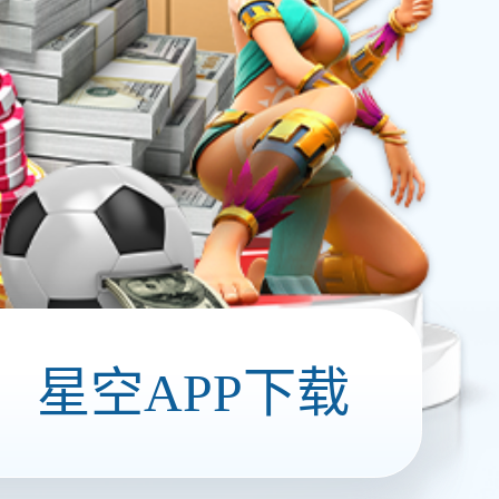
人可与我们联系处理。
应效率与数据稳定性。