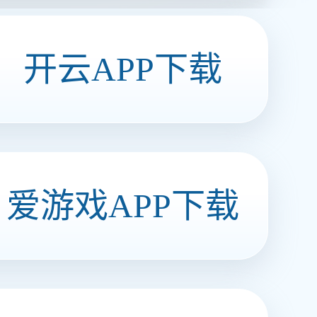
风控识别成功率
99.2%
欺诈行为识别
推荐平台
开云体育
华体官网
米兰体育·米兰网站网页版入口
云开体育
米兰体育
开云手机在线官网