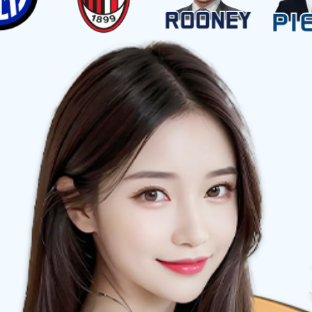
、分辨率、唯一标识等
留时间、偏好设置等
验
务
，仅在以下情况下共享：
、云服务）合作时