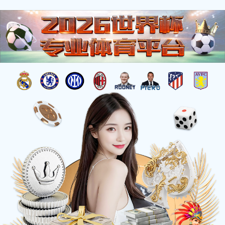
注册入口
华体会在线登录官网
· 体育
观看更便捷
连接你的赛事视野，打造球迷专属的数字主场。
华体会在
线登录官网网页版
提供多终端支持、高清视频、 实时比分
与赛事推荐，让你随时随地畅享体育内容。
网页端入口