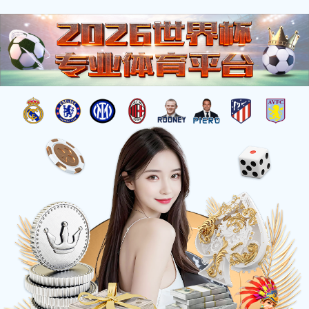
注册入口
华体会在线登录官网
· 体育
观看更便捷
连接你的赛事视野，打造球迷专属的数字主场。
华体会在
线登录官网网页版
提供多终端支持、高清视频、 实时比分
与赛事推荐，让你随时随地畅享体育内容。
网页端入口